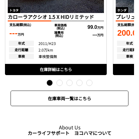
トヨタ
ホンダ
カローラアクシオ 1.5 X HIDリミテッド
プレリュード 
支払総額
支払総額
(税込)
(税込
車両価格
99.0
万円
(税込)
---
200.0
諸費用
万円
---
万円
(税込)
年式
2011/H23
年式
走行距離
2.0万km
走行距離
車検
車検整備無
車検
在庫詳細はこちら
在庫車両一覧はこちら
About Us
カーライフサポート ヨコハマについて