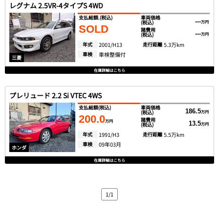
レグナム 2.5VR-4タイプS 4WD
支払総額.
(税込)
車両価格
---
(税込)
万円
SOLD
諸費用
---
(税込)
万円
年式
2001/H13
走行距離
5.3万km
車検
車検整備付
三菱
在庫詳細はこちら
プレリュード 2.2 Si VTEC 4WS
支払総額
(税込)
車両価格
186.5
(税込)
万円
200.0
諸費用
万円
13.5
(税込)
万円
年式
1991/H3
走行距離
5.5万km
車検
09年03月
ホンダ
在庫詳細はこちら
1/1