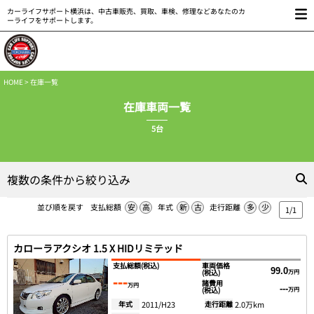
カーライフサポート横浜は、中古車販売、買取、車検、修理などあなたのカ
ーライフをサポートします。
HOME
> 在庫一覧
在庫車両一覧
5台
複数の条件から絞り込み
並び順を戻す
支払総額
安
高
年式
新
古
走行距離
多
少
1/1
カローラアクシオ 1.5 X HIDリミテッド
支払総額
(税込)
車両価格
99.0
(税込)
万円
---
諸費用
万円
---
(税込)
万円
年式
2011/H23
走行距離
2.0万km