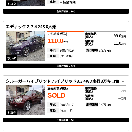
車検
車検整備無
トヨタ
在庫詳細はこちら
エディックス 2.4 24S 6人乗
支払総額
(税込)
車両価格
99.0
(税込)
万円
110.0
諸費用
万円
11.0
(税込)
万円
年式
2007/H19
走行距離
3.9万km
車検
09年03月
ホンダ
在庫詳細はこちら
クルーガーハイブリッド ハイブリッド3.3 4WD走行3万キロ台 HID
支払総額.
(税込)
車両価格
---
(税込)
万円
SOLD
諸費用
---
(税込)
万円
年式
2005/H17
走行距離
3.9万km
車検
06年11月
トヨタ
在庫詳細はこちら