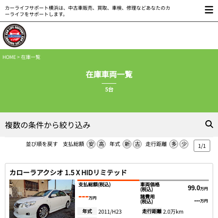
カーライフサポート横浜は、中古車販売、買取、車検、修理などあなたのカ
ーライフをサポートします。
HOME
> 在庫一覧
在庫車両一覧
5台
複数の条件から絞り込み
並び順を戻す
支払総額
安
高
年式
新
古
走行距離
多
少
1/1
カローラアクシオ 1.5 X HIDリミテッド
支払総額
(税込)
車両価格
99.0
(税込)
万円
---
諸費用
万円
---
(税込)
万円
年式
2011/H23
走行距離
2.0万km