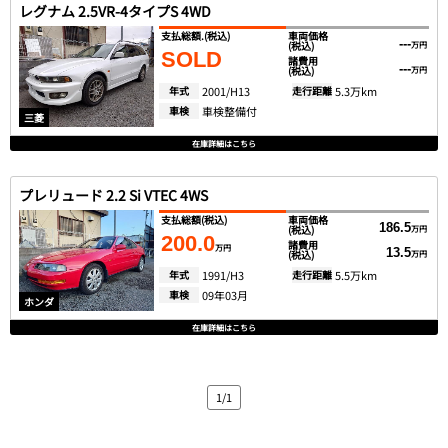
レグナム 2.5VR-4タイプS 4WD
支払総額.
(税込)
車両価格
---
(税込)
万円
SOLD
諸費用
---
(税込)
万円
年式
2001/H13
走行距離
5.3万km
車検
車検整備付
三菱
在庫詳細はこちら
プレリュード 2.2 Si VTEC 4WS
支払総額
(税込)
車両価格
186.5
(税込)
万円
200.0
諸費用
万円
13.5
(税込)
万円
年式
1991/H3
走行距離
5.5万km
車検
09年03月
ホンダ
在庫詳細はこちら
1/1