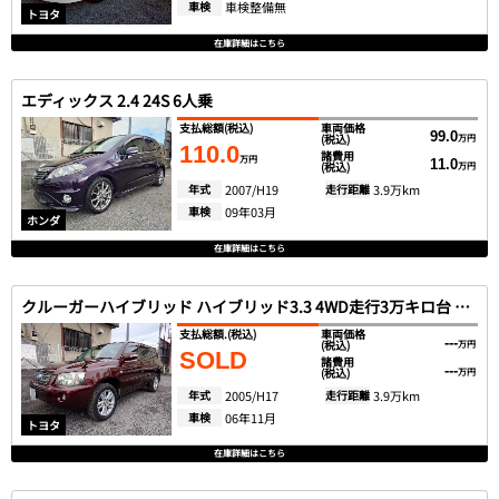
車検
車検整備無
トヨタ
在庫詳細はこちら
エディックス 2.4 24S 6人乗
支払総額
(税込)
車両価格
99.0
(税込)
万円
110.0
諸費用
万円
11.0
(税込)
万円
年式
2007/H19
走行距離
3.9万km
車検
09年03月
ホンダ
在庫詳細はこちら
クルーガーハイブリッド ハイブリッド3.3 4WD走行3万キロ台 HID
支払総額.
(税込)
車両価格
---
(税込)
万円
SOLD
諸費用
---
(税込)
万円
年式
2005/H17
走行距離
3.9万km
車検
06年11月
トヨタ
在庫詳細はこちら